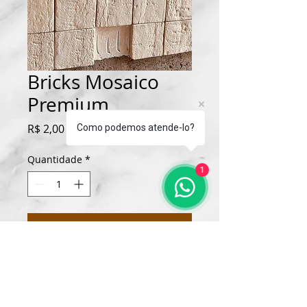
Bricks Mosaico
Premium
Preço
R$ 2,00
Como podemos atende-lo?
Quantidade
*
1
Adicionar ao carrinho
Revestimento em Mosaico 
para decoração