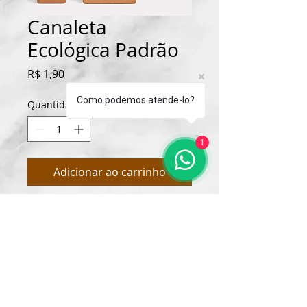
Canaleta
Ecológica Padrão
Preço
R$ 1,90
Como podemos atende-lo?
Quantidade
*
1
Adicionar ao carrinho
Tijolo ecológico de alta 
qualidade, ideal para 
construções sustentáveis.